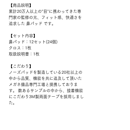
【商品説明】
累計20万人以上の”目”に携わってきた専
門家の監修の元、フィット感、快適さを
追求した 鼻パッド です。
【セット内容】
鼻パッド：12セット(24個)
クロス：1枚
取扱説明書：1枚
【こだわり】
ノーズパッドを製造している20社以上の
中から品質、機能を共に追及して頂いた
メガネ備品専門工場と提携しておりま
す。 数あるサンプルの中から、接着機能
にこだわり3M製両面テープを採用しまし
た。
【注意事項】
「科化学用の保護メガネ」や「スポーツ
サングラス」などの鼻部分が”ポリプロピ